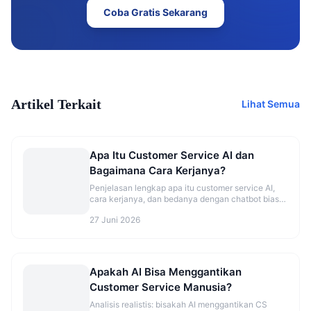
Coba Gratis Sekarang
Artikel Terkait
Lihat Semua
Apa Itu Customer Service AI dan
Bagaimana Cara Kerjanya?
Penjelasan lengkap apa itu customer service AI,
cara kerjanya, dan bedanya dengan chatbot biasa.
Cocok untuk bisnis yang ingin balas chat
27 Juni 2026
pelanggan otomatis 24/7.
Apakah AI Bisa Menggantikan
Customer Service Manusia?
Analisis realistis: bisakah AI menggantikan CS