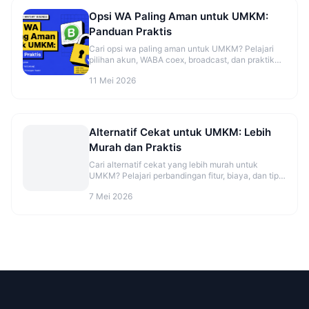
Opsi WA Paling Aman untuk UMKM:
Panduan Praktis
Cari opsi wa paling aman untuk UMKM? Pelajari
pilihan akun, WABA coex, broadcast, dan praktik
aman sebelum mulai. Cek panduannya.
11 Mei 2026
Alternatif Cekat untuk UMKM: Lebih
Murah dan Praktis
Cari alternatif cekat yang lebih murah untuk
UMKM? Pelajari perbandingan fitur, biaya, dan tips
migrasi agar CS makin rapi. Cek opsinya sekarang.
7 Mei 2026