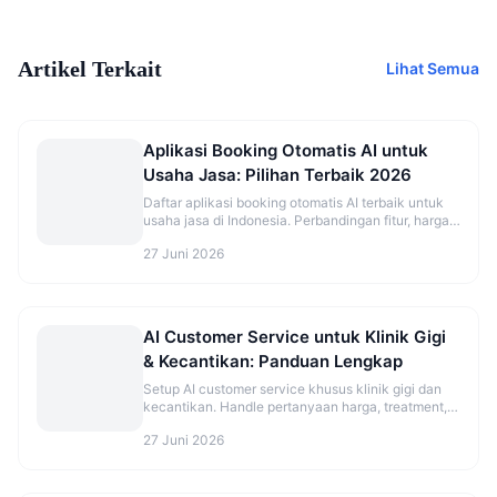
Artikel Terkait
Lihat Semua
Aplikasi Booking Otomatis AI untuk
Usaha Jasa: Pilihan Terbaik 2026
Daftar aplikasi booking otomatis AI terbaik untuk
usaha jasa di Indonesia. Perbandingan fitur, harga,
dan rekomendasi sesuai jenis bisnis.
27 Juni 2026
AI Customer Service untuk Klinik Gigi
& Kecantikan: Panduan Lengkap
Setup AI customer service khusus klinik gigi dan
kecantikan. Handle pertanyaan harga, treatment,
dan booking otomatis.
27 Juni 2026