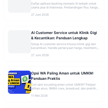
Daftar aplikasi booking otomatis AI terbaik untuk
usaha jasa di Indonesia. Perbandingan fitur, harga,
dan rekomendasi sesuai jenis bisnis.
27 Juni 2026
AI Customer Service untuk Klinik Gigi
& Kecantikan: Panduan Lengkap
Setup AI customer service khusus klinik gigi dan
kecantikan. Handle pertanyaan harga, treatment,
dan booking otomatis.
27 Juni 2026
Opsi WA Paling Aman untuk UMKM:
Panduan Praktis
Cari opsi wa paling aman untuk UMKM? Pelajari
pilihan akun, WABA coex, broadcast, dan praktik
aman sebelum mulai. Cek panduannya.
11 Mei 2026