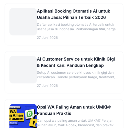
Aplikasi Booking Otomatis AI untuk
Usaha Jasa: Pilihan Terbaik 2026
Daftar aplikasi booking otomatis AI terbaik untuk
usaha jasa di Indonesia. Perbandingan fitur, harga,
dan rekomendasi sesuai jenis bisnis.
27 Juni 2026
AI Customer Service untuk Klinik Gigi
& Kecantikan: Panduan Lengkap
Setup AI customer service khusus klinik gigi dan
kecantikan. Handle pertanyaan harga, treatment,
dan booking otomatis.
27 Juni 2026
Opsi WA Paling Aman untuk UMKM:
Panduan Praktis
Cari opsi wa paling aman untuk UMKM? Pelajari
pilihan akun, WABA coex, broadcast, dan praktik