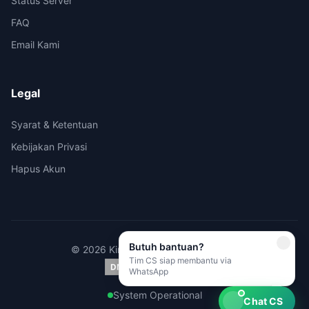
Status Server
FAQ
Email Kami
Legal
Syarat & Ketentuan
Kebijakan Privasi
Hapus Akun
Butuh bantuan?
© 2026 Kirimi.id - All rights reserved.
Tim CS siap membantu via
WhatsApp
System Operational
Chat CS