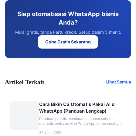
Siap otomatisasi WhatsApp bisnis
Anda?
Mulai gratis, tanpa kartu kredit. Setup dalam 5 menit.
Coba Gratis Sekarang
Artikel Terkait
Lihat Semua
Cara Bikin CS Otomatis Pakai AI di
WhatsApp (Panduan Lengkap)
Panduan praktis membuat customer service
otomatis berbasis AI di WhatsApp tanpa coding.
Lengkap dari setup nomor hingga handover ke
27 Juni 2026
admin manusia.