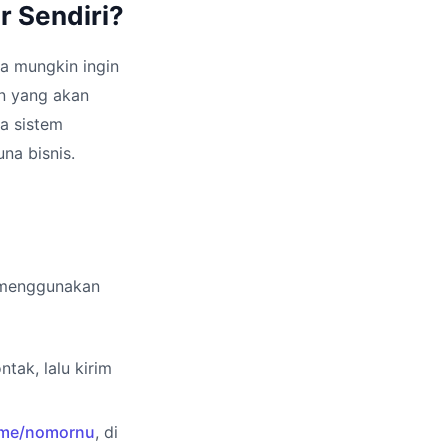
 Sendiri?
da mungkin ingin
n yang akan
wa sistem
na bisnis.
i menggunakan
tak, lalu kirim
.me/nomornu
, di