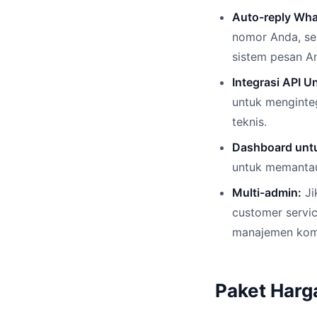
Auto-reply Wh
nomor Anda, se
sistem pesan A
Integrasi API Un
untuk menginte
teknis.
Dashboard untu
untuk memantau
Multi-admin:
Ji
customer servi
manajemen komu
Paket Harg