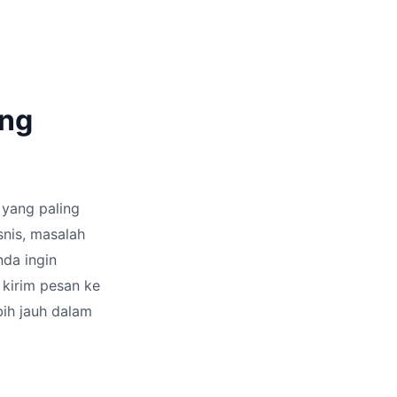
ang
 yang paling
snis, masalah
nda ingin
 kirim pesan ke
bih jauh dalam