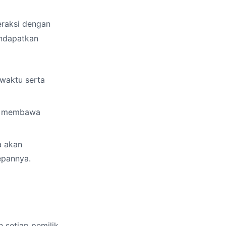
eraksi dengan
endapatkan
waktu serta
ih membawa
a akan
epannya.
h setiap pemilik