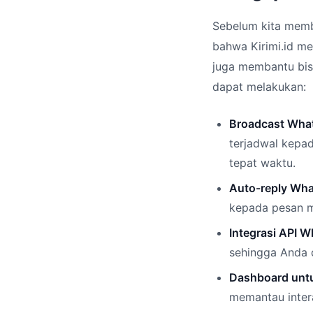
Sebelum kita memb
bahwa Kirimi.id me
juga membantu bisn
dapat melakukan:
Broadcast Wha
terjadwal kepa
tepat waktu.
Auto-reply Wh
kepada pesan m
Integrasi API W
sehingga Anda 
Dashboard unt
memantau inter