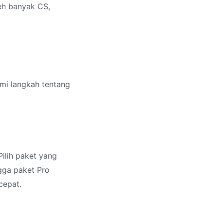
eh banyak CS,
emi langkah tentang
ilih paket yang
ngga paket Pro
cepat.