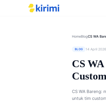
Home
Blog
14 April 202
BLOG
CS WA B
Custom
CS WA Bareng: ma
untuk tim custo