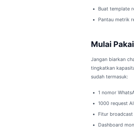
Buat template r
Pantau metrik r
Mulai Pakai
Jangan biarkan ch
tingkatkan kapasi
sudah termasuk:
1 nomor Whats
1000 request A
Fitur broadcast
Dashboard moni