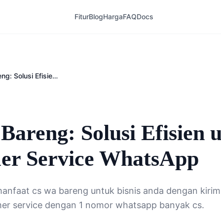
Fitur
Blog
Harga
FAQ
Docs
CS WA Bareng: Solusi Efisien untuk Customer Service WhatsApp
6
areng: Solusi Efisien 
er Service WhatsApp
nfaat cs wa bareng untuk bisnis anda dengan kirimi.i
mer service dengan 1 nomor whatsapp banyak cs.