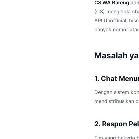
CS WA Bareng
ada
(CS) mengelola ch
API Unofficial, bi
banyak nomor atau
Masalah y
1. Chat Menu
Dengan sistem kon
mendistribusikan c
2. Respon Pe
Tim yang bekerja 