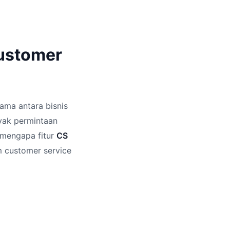
Customer
tama antara bisnis
yak permintaan
 mengapa fitur
CS
im customer service