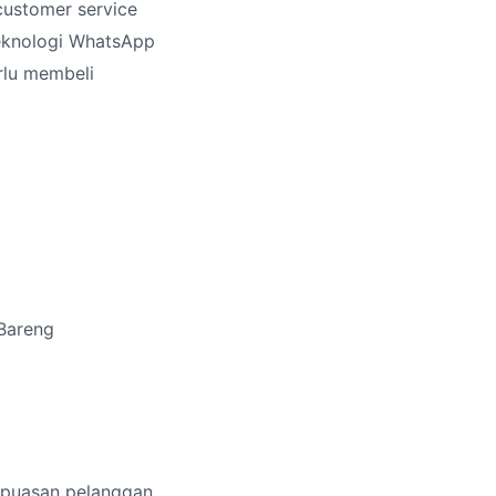
customer service
eknologi WhatsApp
erlu membeli
Bareng
epuasan pelanggan