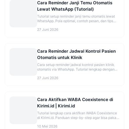
Cara Reminder Janji Temu Otomatis
Lewat WhatsApp (Tutorial)
Tutorial setup reminder janji temu otomatis lewat
WhatsApp. Pola optimal, contoh pesan, dan tips
kurangi no-show.
27 Juni 2026
Cara Reminder Jadwal Kontrol Pasien
Otomatis untuk Klinik
Cara setup reminder jadwal kontrol pasien klinik
otomatis via WhatsApp. Tutorial lengkap dengan
template dan timing optimal.
27 Juni 2026
Cara Aktifkan WABA Coexistence di
Kirimi.id | Kirimi.id
Tutorial lengkap cara aktifkan WABA Coexistence
di Kirimi.id. Panduan step-by-step agar bisa pakai
WhatsApp di HP dan API bersamaan.
10 Mei 2026