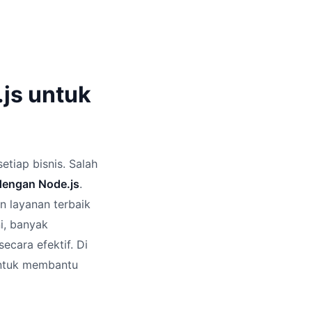
js untuk
etiap bisnis. Salah
dengan Node.js
.
 layanan terbaik
ni, banyak
cara efektif. Di
 untuk membantu