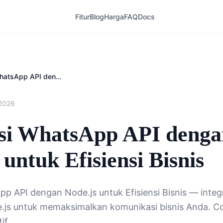
Fitur
Blog
Harga
FAQ
Docs
Integrasi WhatsApp API dengan Node.js untuk Efisiensi Bisnis
 2026
asi WhatsApp API denga
 untuk Efisiensi Bisnis
pp API dengan Node.js untuk Efisiensi Bisnis — inte
js untuk memaksimalkan komunikasi bisnis Anda. Cob
if.