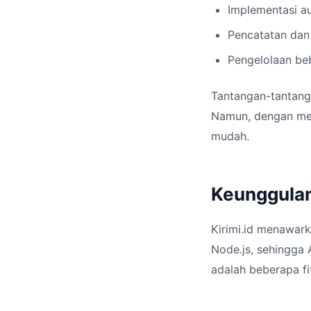
Implementasi au
Pencatatan dan 
Pengelolaan be
Tantangan-tantanga
Namun, dengan men
mudah.
Keunggulan
Kirimi.id menawar
Node.js, sehingga 
adalah beberapa fit