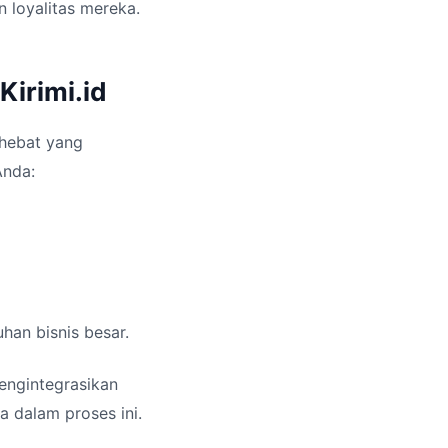
 loyalitas mereka.
irimi.id
 hebat yang
Anda:
han bisnis besar.
engintegrasikan
 dalam proses ini.