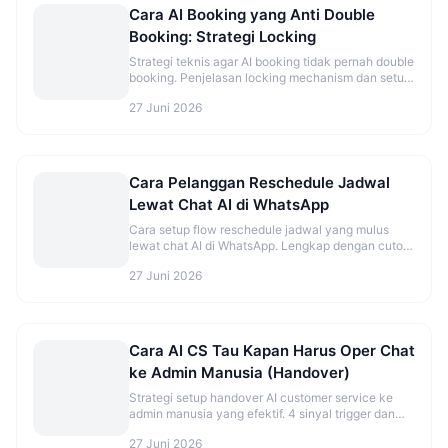
Cara AI Booking yang Anti Double
Booking: Strategi Locking
Strategi teknis agar AI booking tidak pernah double
booking. Penjelasan locking mechanism dan setup
yang benar.
27 Juni 2026
Cara Pelanggan Reschedule Jadwal
Lewat Chat AI di WhatsApp
Cara setup flow reschedule jadwal yang mulus
lewat chat AI di WhatsApp. Lengkap dengan cutoff
time dan best practice.
27 Juni 2026
Cara AI CS Tau Kapan Harus Oper Chat
ke Admin Manusia (Handover)
Strategi setup handover AI customer service ke
admin manusia yang efektif. 4 sinyal trigger dan
best practice agar tidak over/under eskalasi.
27 Juni 2026