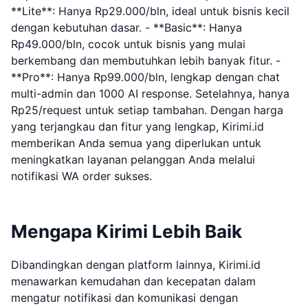
**Lite**: Hanya Rp29.000/bln, ideal untuk bisnis kecil
dengan kebutuhan dasar. - **Basic**: Hanya
Rp49.000/bln, cocok untuk bisnis yang mulai
berkembang dan membutuhkan lebih banyak fitur. -
**Pro**: Hanya Rp99.000/bln, lengkap dengan chat
multi-admin dan 1000 AI response. Setelahnya, hanya
Rp25/request untuk setiap tambahan. Dengan harga
yang terjangkau dan fitur yang lengkap, Kirimi.id
memberikan Anda semua yang diperlukan untuk
meningkatkan layanan pelanggan Anda melalui
notifikasi WA order sukses.
Mengapa Kirimi Lebih Baik
Dibandingkan dengan platform lainnya, Kirimi.id
menawarkan kemudahan dan kecepatan dalam
mengatur notifikasi dan komunikasi dengan