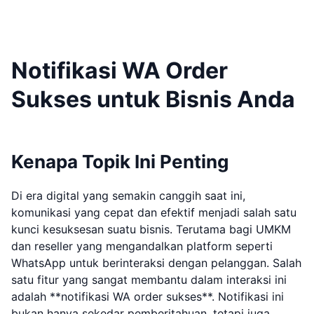
Notifikasi WA Order
Sukses untuk Bisnis Anda
Kenapa Topik Ini Penting
Di era digital yang semakin canggih saat ini,
komunikasi yang cepat dan efektif menjadi salah satu
kunci kesuksesan suatu bisnis. Terutama bagi UMKM
dan reseller yang mengandalkan platform seperti
WhatsApp untuk berinteraksi dengan pelanggan. Salah
satu fitur yang sangat membantu dalam interaksi ini
adalah **notifikasi WA order sukses**. Notifikasi ini
bukan hanya sekedar pemberitahuan, tetapi juga