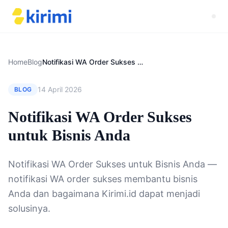
Home
Blog
Notifikasi WA Order Sukses untuk Bisnis Anda
14 April 2026
BLOG
Notifikasi WA Order Sukses
untuk Bisnis Anda
Notifikasi WA Order Sukses untuk Bisnis Anda —
notifikasi WA order sukses membantu bisnis
Anda dan bagaimana Kirimi.id dapat menjadi
solusinya.