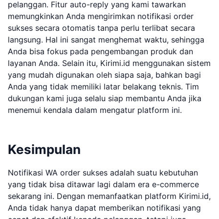
pelanggan. Fitur auto-reply yang kami tawarkan
memungkinkan Anda mengirimkan notifikasi order
sukses secara otomatis tanpa perlu terlibat secara
langsung. Hal ini sangat menghemat waktu, sehingga
Anda bisa fokus pada pengembangan produk dan
layanan Anda. Selain itu, Kirimi.id menggunakan sistem
yang mudah digunakan oleh siapa saja, bahkan bagi
Anda yang tidak memiliki latar belakang teknis. Tim
dukungan kami juga selalu siap membantu Anda jika
menemui kendala dalam mengatur platform ini.
Kesimpulan
Notifikasi WA order sukses adalah suatu kebutuhan
yang tidak bisa ditawar lagi dalam era e-commerce
sekarang ini. Dengan memanfaatkan platform Kirimi.id,
Anda tidak hanya dapat memberikan notifikasi yang