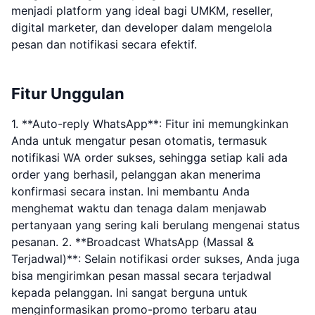
menjadi platform yang ideal bagi UMKM, reseller,
digital marketer, dan developer dalam mengelola
pesan dan notifikasi secara efektif.
Fitur Unggulan
1. **Auto-reply WhatsApp**: Fitur ini memungkinkan
Anda untuk mengatur pesan otomatis, termasuk
notifikasi WA order sukses, sehingga setiap kali ada
order yang berhasil, pelanggan akan menerima
konfirmasi secara instan. Ini membantu Anda
menghemat waktu dan tenaga dalam menjawab
pertanyaan yang sering kali berulang mengenai status
pesanan. 2. **Broadcast WhatsApp (Massal &
Terjadwal)**: Selain notifikasi order sukses, Anda juga
bisa mengirimkan pesan massal secara terjadwal
kepada pelanggan. Ini sangat berguna untuk
menginformasikan promo-promo terbaru atau