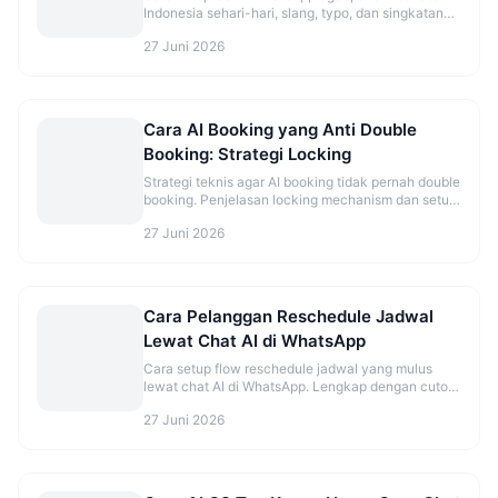
Indonesia sehari-hari, slang, typo, dan singkatan
ala pelanggan Indonesia.
27 Juni 2026
Cara AI Booking yang Anti Double
Booking: Strategi Locking
Strategi teknis agar AI booking tidak pernah double
booking. Penjelasan locking mechanism dan setup
yang benar.
27 Juni 2026
Cara Pelanggan Reschedule Jadwal
Lewat Chat AI di WhatsApp
Cara setup flow reschedule jadwal yang mulus
lewat chat AI di WhatsApp. Lengkap dengan cutoff
time dan best practice.
27 Juni 2026