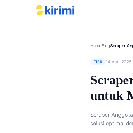
Home
Blog
14 April 2026
TIPS
Scrape
untuk 
Scraper Anggot
solusi optimal d