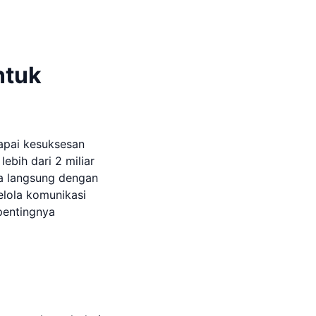
ntuk
capai kesuksesan
ebih dari 2 miliar
ra langsung dengan
elola komunikasi
pentingnya