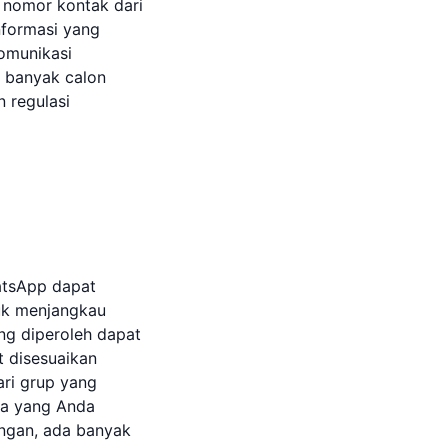
 nomor kontak dari
formasi yang
omunikasi
h banyak calon
 regulasi
atsApp dapat
uk menjangkau
ng diperoleh dapat
t disesuaikan
ari grup yang
asa yang Anda
ngan, ada banyak