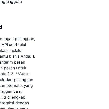
ping anggota
d
i dengan pelanggan,
API unofficial
kasi melalui
ntu bisnis Anda: 1.
engirim pesan
an pesan untuk
ktif. 2. **Auto-
uk dari pelanggan
esan otomatis yang
langgan yang
.id dilengkapi
teraksi dengan
an, dan lainnya,