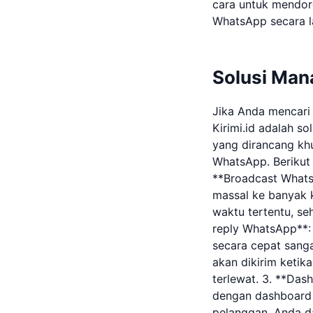
cara untuk mendor
WhatsApp secara l
Solusi Man
Jika Anda mencari 
Kirimi.id adalah s
yang dirancang kh
WhatsApp. Berikut 
**Broadcast Whats
massal ke banyak 
waktu tertentu, se
reply WhatsApp**:
secara cepat sanga
akan dikirim ketik
terlewat. 3. **Das
dengan dashboard
pelanggan. Anda da