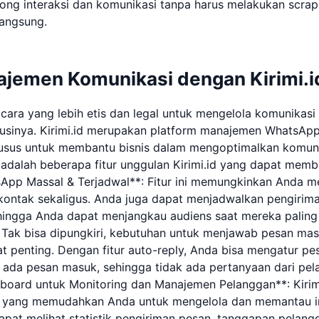
ong interaksi dan komunikasi tanpa harus melakukan scra
angsung.
ajemen Komunikasi dengan Kirimi.i
cara yang lebih etis dan legal untuk mengelola komunikas
olusinya. Kirimi.id merupakan platform manajemen WhatsApp 
usus untuk membantu bisnis dalam mengoptimalkan komuni
adalah beberapa fitur unggulan Kirimi.id yang dapat memba
App Massal & Terjadwal**: Fitur ini memungkinkan Anda m
kontak sekaligus. Anda juga dapat menjadwalkan pengirim
hingga Anda dapat menjangkau audiens saat mereka paling a
 Tak bisa dipungkiri, kebutuhan untuk menjawab pesan mas
t penting. Dengan fitur auto-reply, Anda bisa mengatur p
a ada pesan masuk, sehingga tidak ada pertanyaan dari pe
hboard untuk Monitoring dan Manajemen Pelanggan**: Kirimi
 yang memudahkan Anda untuk mengelola dan memantau in
pat melihat statistik pengiriman pesan, tanggapan pelangg