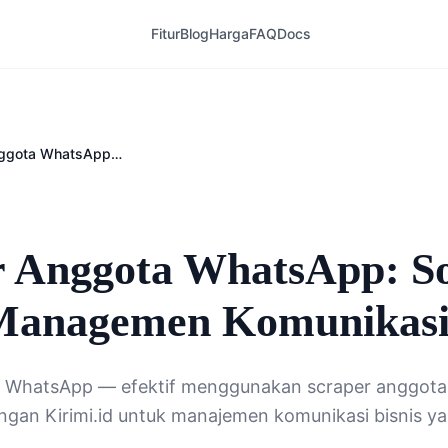
Fitur
Blog
Harga
FAQ
Docs
Scraper Anggota WhatsApp: Solusi untuk Managemen Komunikasi Bisnis
r Anggota WhatsApp: So
Managemen Komunikasi 
a WhatsApp — efektif menggunakan scraper anggot
engan Kirimi.id untuk manajemen komunikasi bisnis yan