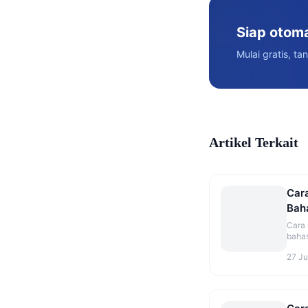
Siap otom
Mulai gratis, ta
Artikel Terkait
Car
Baha
(Ba
Cara
bahas
typo,
27 Ju
Indon