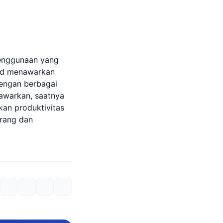
enggunaan yang
i.id menawarkan
dengan berbagai
tawarkan, saatnya
an produktivitas
arang dan