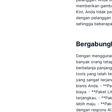
memberikan gambar
Kini, Anda tidak p
dengan pelanggan m
sehingga beberapa
Bergabungl
Dengan menggunaka
banyak orang teta
berbelanja panjan
tools yang telah te
yang sangat terja
bisnis Anda. - **P
biaya. - **Paket L
terjangkau. - **Pa
lebih maju. - **Pa
dengan respons AI