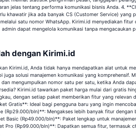
an jelas tentang performa komunikasi bisnis Anda. 4. **C
erlu khawatir jika ada banyak CS (Customer Service) yang 
elalui satu nomor WhatsApp. Kirimi.id menyediakan fitur 
 admin dapat mengelola komunikasi tanpa mengacaukan p
ah dengan Kirimi.id
n Kirimi.id, Anda tidak hanya mendapatkan alat untuk me
pi juga solusi manajemen komunikasi yang komprehensif. 
g dan mengumpulkan nomor satu per satu, ketika Anda da
rsedia? Kirimi.id tawarkan paket harga mulai dari gratis hi
ngkau, dengan setiap paket memberikan fitur yang relevan
aket Gratis**: Ideal bagi pengguna baru yang ingin mencoba
ite (Rp29.000/bln)**: Mengakses lebih banyak fitur dengan
ket Basic (Rp49.000/bln)**: Paket lengkap untuk manajeme
ket Pro (Rp99.000/bln)**: Dapatkan semua fitur, termasuk c
.