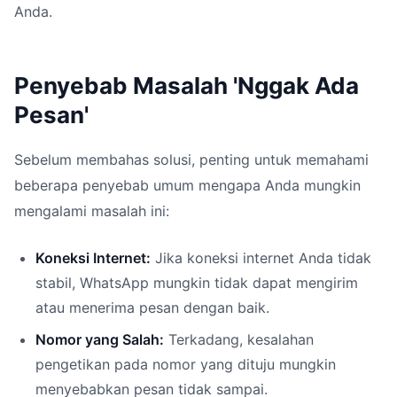
Anda.
Penyebab Masalah 'Nggak Ada
Pesan'
Sebelum membahas solusi, penting untuk memahami
beberapa penyebab umum mengapa Anda mungkin
mengalami masalah ini:
Koneksi Internet:
Jika koneksi internet Anda tidak
stabil, WhatsApp mungkin tidak dapat mengirim
atau menerima pesan dengan baik.
Nomor yang Salah:
Terkadang, kesalahan
pengetikan pada nomor yang dituju mungkin
menyebabkan pesan tidak sampai.