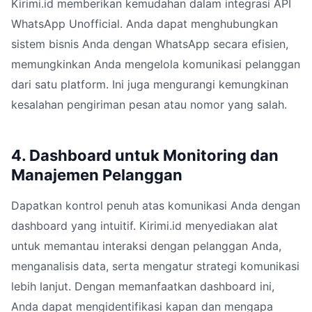
Kirimi.id memberikan kemudahan dalam integrasi API
WhatsApp Unofficial. Anda dapat menghubungkan
sistem bisnis Anda dengan WhatsApp secara efisien,
memungkinkan Anda mengelola komunikasi pelanggan
dari satu platform. Ini juga mengurangi kemungkinan
kesalahan pengiriman pesan atau nomor yang salah.
4. Dashboard untuk Monitoring dan
Manajemen Pelanggan
Dapatkan kontrol penuh atas komunikasi Anda dengan
dashboard yang intuitif. Kirimi.id menyediakan alat
untuk memantau interaksi dengan pelanggan Anda,
menganalisis data, serta mengatur strategi komunikasi
lebih lanjut. Dengan memanfaatkan dashboard ini,
Anda dapat mengidentifikasi kapan dan mengapa