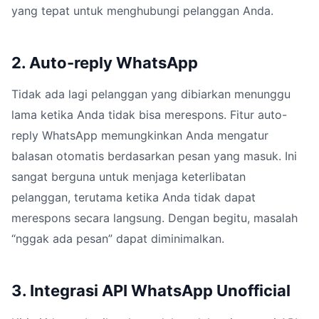
yang tepat untuk menghubungi pelanggan Anda.
2. Auto-reply WhatsApp
Tidak ada lagi pelanggan yang dibiarkan menunggu
lama ketika Anda tidak bisa merespons. Fitur auto-
reply WhatsApp memungkinkan Anda mengatur
balasan otomatis berdasarkan pesan yang masuk. Ini
sangat berguna untuk menjaga keterlibatan
pelanggan, terutama ketika Anda tidak dapat
merespons secara langsung. Dengan begitu, masalah
“nggak ada pesan” dapat diminimalkan.
3. Integrasi API WhatsApp Unofficial