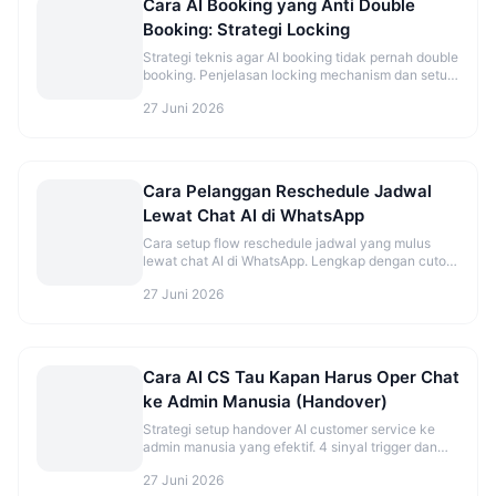
Cara AI Booking yang Anti Double
Booking: Strategi Locking
Strategi teknis agar AI booking tidak pernah double
booking. Penjelasan locking mechanism dan setup
yang benar.
27 Juni 2026
Cara Pelanggan Reschedule Jadwal
Lewat Chat AI di WhatsApp
Cara setup flow reschedule jadwal yang mulus
lewat chat AI di WhatsApp. Lengkap dengan cutoff
time dan best practice.
27 Juni 2026
Cara AI CS Tau Kapan Harus Oper Chat
ke Admin Manusia (Handover)
Strategi setup handover AI customer service ke
admin manusia yang efektif. 4 sinyal trigger dan
best practice agar tidak over/under eskalasi.
27 Juni 2026