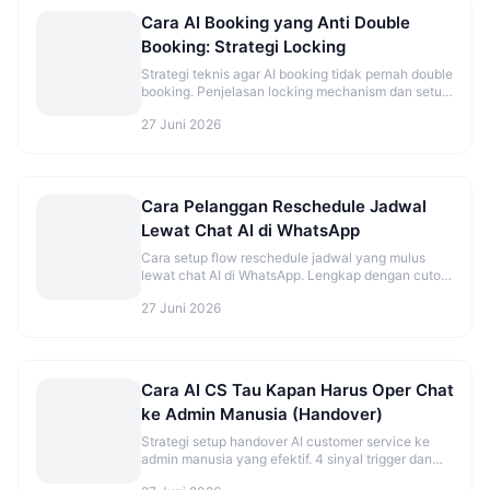
Cara AI Booking yang Anti Double
Booking: Strategi Locking
Strategi teknis agar AI booking tidak pernah double
booking. Penjelasan locking mechanism dan setup
yang benar.
27 Juni 2026
Cara Pelanggan Reschedule Jadwal
Lewat Chat AI di WhatsApp
Cara setup flow reschedule jadwal yang mulus
lewat chat AI di WhatsApp. Lengkap dengan cutoff
time dan best practice.
27 Juni 2026
Cara AI CS Tau Kapan Harus Oper Chat
ke Admin Manusia (Handover)
Strategi setup handover AI customer service ke
admin manusia yang efektif. 4 sinyal trigger dan
best practice agar tidak over/under eskalasi.