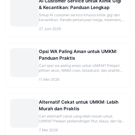
AI Customer Service untuk Klinik Gigi
& Kecantikan: Panduan Lengkap
Setup AI customer service khusus klinik gigi dan
kecantikan. Handle pertanyaan harga, treatment,
dan booking otomatis.
27 Juni 2026
Opsi WA Paling Aman untuk UMKM:
Panduan Praktis
Cari opsi wa paling aman untuk UMKM? Pelajari
pilihan akun, WABA coex, broadcast, dan praktik
aman sebelum mulai. Cek panduannya.
11 Mei 2026
Alternatif Cekat untuk UMKM: Lebih
Murah dan Praktis
Cari alternatif cekat yang lebih murah untuk
UMKM? Pelajari perbandingan fitur, biaya, dan tips
migrasi agar CS makin rapi. Cek opsinya sekarang.
7 Mei 2026