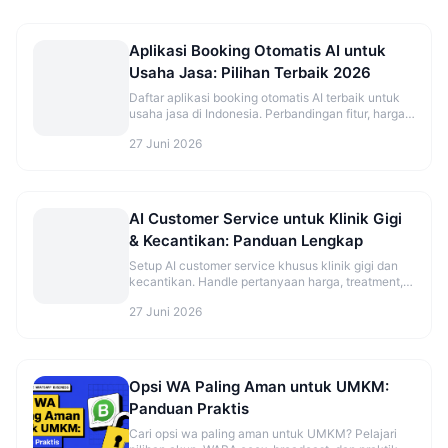
Aplikasi Booking Otomatis AI untuk
Usaha Jasa: Pilihan Terbaik 2026
Daftar aplikasi booking otomatis AI terbaik untuk
usaha jasa di Indonesia. Perbandingan fitur, harga,
dan rekomendasi sesuai jenis bisnis.
27 Juni 2026
AI Customer Service untuk Klinik Gigi
& Kecantikan: Panduan Lengkap
Setup AI customer service khusus klinik gigi dan
kecantikan. Handle pertanyaan harga, treatment,
dan booking otomatis.
27 Juni 2026
Opsi WA Paling Aman untuk UMKM:
Panduan Praktis
Cari opsi wa paling aman untuk UMKM? Pelajari