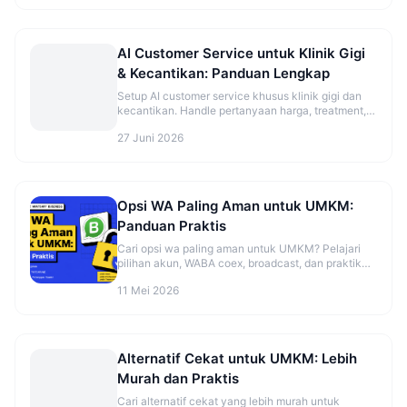
AI Customer Service untuk Klinik Gigi
& Kecantikan: Panduan Lengkap
Setup AI customer service khusus klinik gigi dan
kecantikan. Handle pertanyaan harga, treatment,
dan booking otomatis.
27 Juni 2026
Opsi WA Paling Aman untuk UMKM:
Panduan Praktis
Cari opsi wa paling aman untuk UMKM? Pelajari
pilihan akun, WABA coex, broadcast, dan praktik
aman sebelum mulai. Cek panduannya.
11 Mei 2026
Alternatif Cekat untuk UMKM: Lebih
Murah dan Praktis
Cari alternatif cekat yang lebih murah untuk