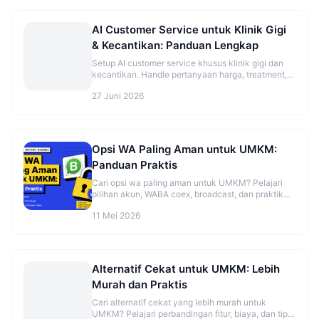
AI Customer Service untuk Klinik Gigi
& Kecantikan: Panduan Lengkap
Setup AI customer service khusus klinik gigi dan
kecantikan. Handle pertanyaan harga, treatment,
dan booking otomatis.
27 Juni 2026
Opsi WA Paling Aman untuk UMKM:
Panduan Praktis
Cari opsi wa paling aman untuk UMKM? Pelajari
pilihan akun, WABA coex, broadcast, dan praktik
aman sebelum mulai. Cek panduannya.
11 Mei 2026
Alternatif Cekat untuk UMKM: Lebih
Murah dan Praktis
Cari alternatif cekat yang lebih murah untuk
UMKM? Pelajari perbandingan fitur, biaya, dan tips