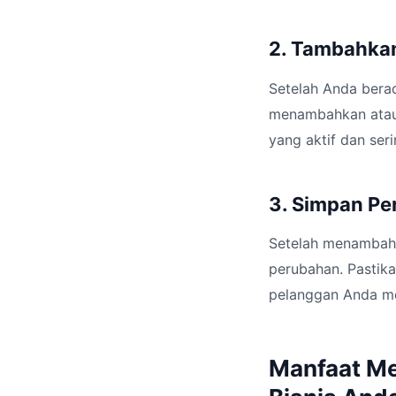
2. Tambahkan
Setelah Anda bera
menambahkan atau 
yang aktif dan seri
3. Simpan P
Setelah menambahk
perubahan. Pastik
pelanggan Anda me
Manfaat M