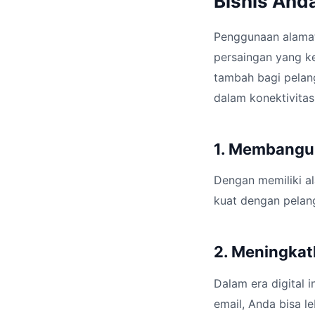
Bisnis And
Penggunaan alamat
persaingan yang ke
tambah bagi pelan
dalam konektivitas
1. Membangu
Dengan memiliki a
kuat dengan pelang
2. Meningkat
Dalam era digital 
email, Anda bisa 