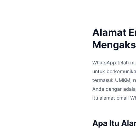
Alamat E
Mengaks
WhatsApp telah men
untuk berkomunikas
termasuk UMKM, res
Anda dengar adala
itu alamat email W
Apa Itu Al