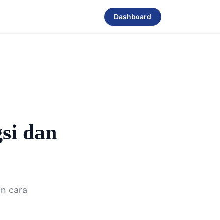
Dashboard
si dan
an cara