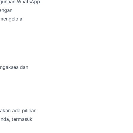
nggunaan WhatsApp
Dengan
 mengelola
engakses dan
akan ada pilihan
Anda, termasuk