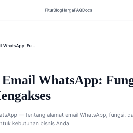
Fitur
Blog
Harga
FAQ
Docs
Alamat Email WhatsApp: Fungsi dan Cara Mengakses
6
 Email WhatsApp: Fung
engakses
atsApp — tentang alamat email WhatsApp, fungsi, d
tuk kebutuhan bisnis Anda.