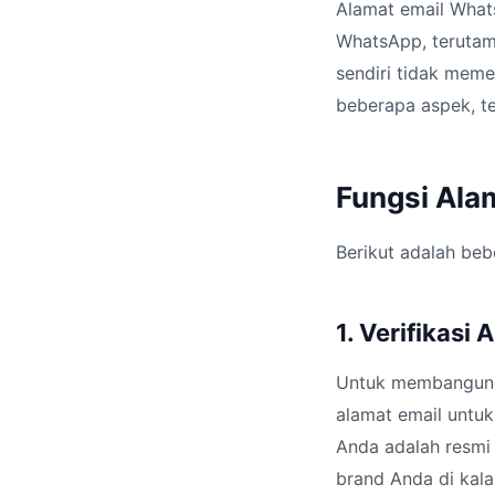
Alamat email What
WhatsApp, teruta
sendiri tidak meme
beberapa aspek, t
Fungsi Ala
Berikut adalah beb
1. Verifikasi 
Untuk membangun 
alamat email untuk
Anda adalah resmi 
brand Anda di kal