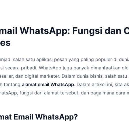
mail WhatsApp: Fungsi dan 
es
jadi salah satu aplikasi pesan yang paling populer di duni
i secara pribadi, WhatsApp juga banyak dimanfaatkan oleh
eller, dan digital marketer. Dalam dunia bisnis, salah sat
h tentang
alamat email WhatsApp
. Dalam artikel ini, kit
hatsApp, fungsi dari alamat tersebut, dan bagaimana cara
amat Email WhatsApp?