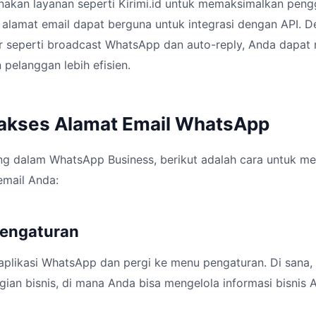
akan layanan seperti Kirimi.id untuk memaksimalkan pe
 alamat email dapat berguna untuk integrasi dengan API. 
r seperti broadcast WhatsApp dan auto-reply, Anda dapat
pelanggan lebih efisien.
akses Alamat Email WhatsApp
ng dalam WhatsApp Business, berikut adalah cara untuk m
email Anda:
Pengaturan
aplikasi WhatsApp dan pergi ke menu pengaturan. Di sana, 
ian bisnis, di mana Anda bisa mengelola informasi bisnis 