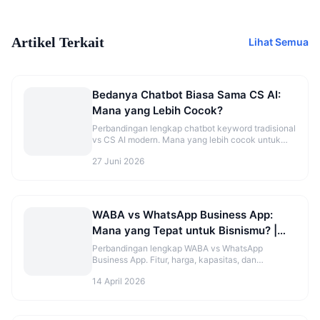
Artikel Terkait
Lihat Semua
Bedanya Chatbot Biasa Sama CS AI:
Mana yang Lebih Cocok?
Perbandingan lengkap chatbot keyword tradisional
vs CS AI modern. Mana yang lebih cocok untuk
bisnis kecil hingga enterprise.
27 Juni 2026
WABA vs WhatsApp Business App:
Mana yang Tepat untuk Bisnismu? |
Kirimi.id
Perbandingan lengkap WABA vs WhatsApp
Business App. Fitur, harga, kapasitas, dan
rekomendasi pilihan terbaik untuk bisnismu di
14 April 2026
2026.