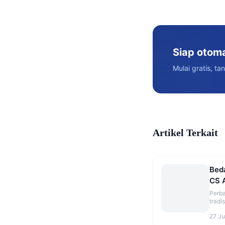
Siap otom
Mulai gratis, ta
Artikel Terkait
Bed
CS 
Coc
Perb
tradi
lebih
27 Ju
enter