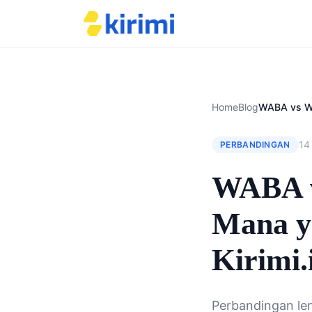
Home
Blog
14
PERBANDINGAN
WABA v
Mana ya
Kirimi.
Perbandingan le