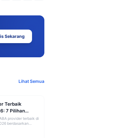
is Sekarang
Lihat Semua
r Terbaik
6: 7 Pilihan
mi.id
BA provider terbaik di
2026 berdasarkan
ualitas support.
erbandingan jujur.