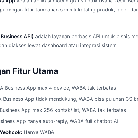
ss App
adalah aplikasi mobile gratis untuk usaha kecil. Berj
i dengan fitur tambahan seperti katalog produk, label, da
Business API)
adalah layanan berbasis API untuk bisnis m
 dan diakses lewat dashboard atau integrasi sistem.
an Fitur Utama
 Business App max 4 device, WABA tak terbatas
 Business App tidak mendukung, WABA bisa puluhan CS 
usiness App max 256 kontak/list, WABA tak terbatas
iness App hanya auto-reply, WABA full chatbot AI
/Webhook:
Hanya WABA