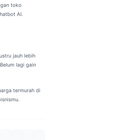
engan toko
hatbot AI.
stru jauh lebih
Belum lagi gain
arga termurah di
isnismu.