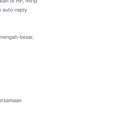
alan di HP, mirip
n auto-reply
enengah-besar,
bersamaan