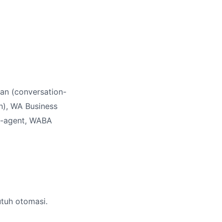
an (conversation-
n), WA Business
ti-agent, WABA
utuh otomasi.