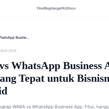
Fitur
Blog
Harga
FAQ
Docs
WABA vs WhatsApp Business App: Mana yang Tepat untuk Bisnismu? | Kirimi.id
 April 2026
s WhatsApp Business 
ng Tepat untuk Bisnis
id
ngkap WABA vs WhatsApp Business App. Fitur, harga,