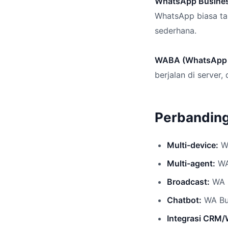
WhatsApp Busine
WhatsApp biasa tap
sederhana.
WABA (WhatsApp 
berjalan di server,
Perbanding
Multi-device:
WA
Multi-agent:
WA
Broadcast:
WA B
Chatbot:
WA Bus
Integrasi CRM