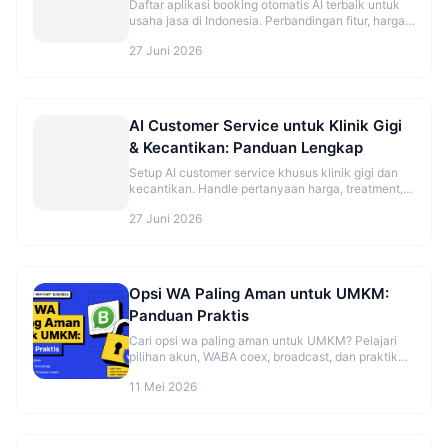
Daftar aplikasi booking otomatis AI terbaik untuk
usaha jasa di Indonesia. Perbandingan fitur, harga,
dan rekomendasi sesuai jenis bisnis.
27 Juni 2026
AI Customer Service untuk Klinik Gigi
& Kecantikan: Panduan Lengkap
Setup AI customer service khusus klinik gigi dan
kecantikan. Handle pertanyaan harga, treatment,
dan booking otomatis.
27 Juni 2026
Opsi WA Paling Aman untuk UMKM:
Panduan Praktis
Cari opsi wa paling aman untuk UMKM? Pelajari
pilihan akun, WABA coex, broadcast, dan praktik
aman sebelum mulai. Cek panduannya.
11 Mei 2026