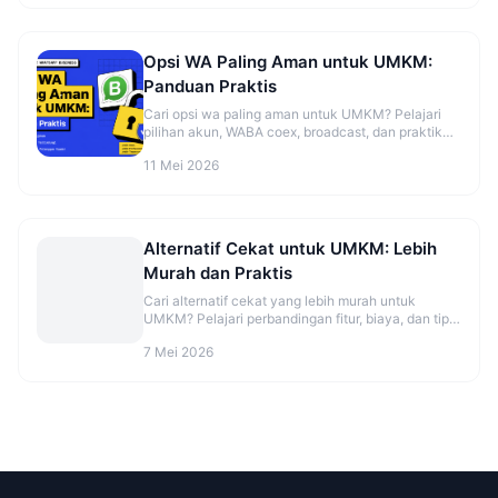
Opsi WA Paling Aman untuk UMKM:
Panduan Praktis
Cari opsi wa paling aman untuk UMKM? Pelajari
pilihan akun, WABA coex, broadcast, dan praktik
aman sebelum mulai. Cek panduannya.
11 Mei 2026
Alternatif Cekat untuk UMKM: Lebih
Murah dan Praktis
Cari alternatif cekat yang lebih murah untuk
UMKM? Pelajari perbandingan fitur, biaya, dan tips
migrasi agar CS makin rapi. Cek opsinya sekarang.
7 Mei 2026