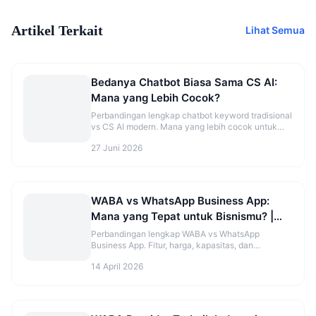
Artikel Terkait
Lihat Semua
Bedanya Chatbot Biasa Sama CS AI:
Mana yang Lebih Cocok?
Perbandingan lengkap chatbot keyword tradisional
vs CS AI modern. Mana yang lebih cocok untuk
bisnis kecil hingga enterprise.
27 Juni 2026
WABA vs WhatsApp Business App:
Mana yang Tepat untuk Bisnismu? |
Kirimi.id
Perbandingan lengkap WABA vs WhatsApp
Business App. Fitur, harga, kapasitas, dan
rekomendasi pilihan terbaik untuk bisnismu di
14 April 2026
2026.