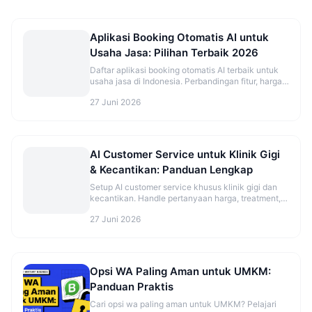
Aplikasi Booking Otomatis AI untuk
Usaha Jasa: Pilihan Terbaik 2026
Daftar aplikasi booking otomatis AI terbaik untuk
usaha jasa di Indonesia. Perbandingan fitur, harga,
dan rekomendasi sesuai jenis bisnis.
27 Juni 2026
AI Customer Service untuk Klinik Gigi
& Kecantikan: Panduan Lengkap
Setup AI customer service khusus klinik gigi dan
kecantikan. Handle pertanyaan harga, treatment,
dan booking otomatis.
27 Juni 2026
Opsi WA Paling Aman untuk UMKM:
Panduan Praktis
Cari opsi wa paling aman untuk UMKM? Pelajari