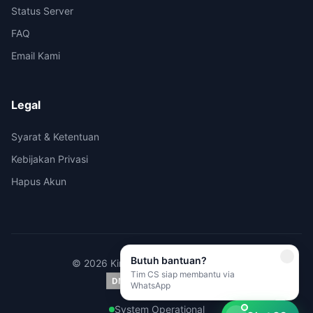
Status Server
FAQ
Email Kami
Legal
Syarat & Ketentuan
Kebijakan Privasi
Hapus Akun
Butuh bantuan?
© 2026 Kirimi.id - All rights reserved.
Tim CS siap membantu via
WhatsApp
System Operational