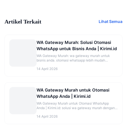
Artikel Terkait
Lihat Semua
WA Gateway Murah: Solusi Otomasi
WhatsApp untuk Bisnis Anda | Kirimi.id
WA Gateway Murah: wa gateway murah untuk
bisnis anda. otomasi whatsapp lebih mudah
dengan kirimi.id. coba sekarang!
14 April 2026
WA Gateway Murah untuk Otomasi
WhatsApp Anda | Kirimi.id
WA Gateway Murah untuk Otomasi WhatsApp
Anda | Kirimi.id: solusi wa gateway murah dengan
kirimi.id untuk bisnis anda. hemat waktu dan biaya
14 April 2026
dengan otomasi whatsapp.