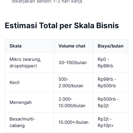
dikerjakan sendiri 1-3 hari kerja
Estimasi Total per Skala Bisnis
Skala
Volume chat
Biaya/bulan
Mikro (warung,
Rp0 -
30-100/bulan
dropshipper)
Rp99rb
500-
Rp99rb -
Kecil
2.000/bulan
Rp500rb
2.000-
Rp500rb -
Menengah
10.000/bulan
Rp2jt
Besar/multi-
Rp2jt -
10.000+/bulan
cabang
Rp10jt+