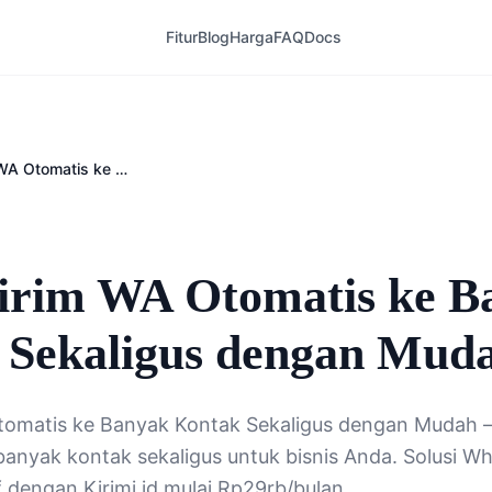
Fitur
Blog
Harga
FAQ
Docs
Cara Kirim WA Otomatis ke Banyak Kontak Sekaligus dengan Mudah
6
irim WA Otomatis ke B
 Sekaligus dengan Mud
tomatis ke Banyak Kontak Sekaligus dengan Mudah —
anyak kontak sekaligus untuk bisnis Anda. Solusi W
f dengan Kirimi.id mulai Rp29rb/bulan.