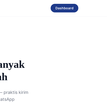
Dashboard
anyak
ah
 praktis kirim
hatsApp