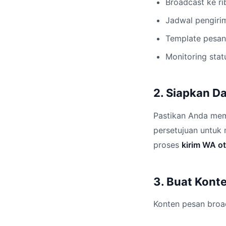
Broadcast ke ri
Jadwal pengiri
Template pesan
Monitoring stat
2. Siapkan D
Pastikan Anda mem
persetujuan untuk
proses
kirim WA o
3. Buat Kont
Konten pesan broa