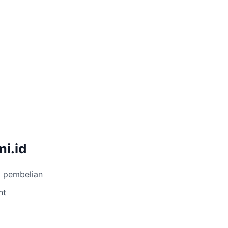
i.id
t pembelian
nt