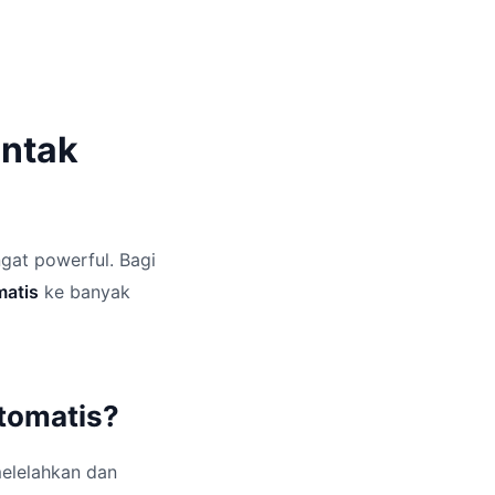
ontak
ngat powerful. Bagi
matis
ke banyak
tomatis?
melelahkan dan