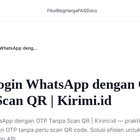
Fitur
Blog
Harga
FAQ
Docs
Cara Login WhatsApp dengan OTP Tanpa Scan QR | Kirimi.id
6
ogin WhatsApp dengan
can QR | Kirimi.id
App dengan OTP Tanpa Scan QR | Kirimi.id — prakti
OTP tanpa perlu scan QR code. Solusi efisien untuk
pp API.