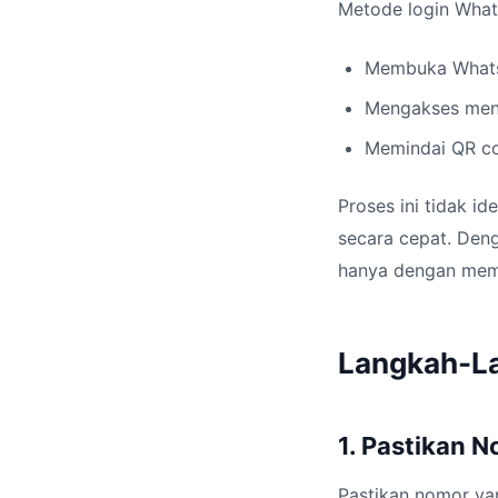
Metode login What
Membuka Whats
Mengakses men
Memindai QR co
Proses ini tidak i
secara cepat. De
hanya dengan mema
Langkah-L
1. Pastikan N
Pastikan nomor ya