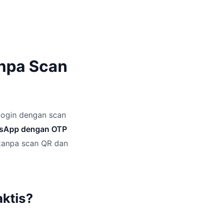
npa Scan
login dengan scan
tsApp dengan OTP
 tanpa scan QR dan
ktis?