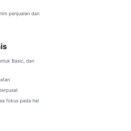
tim penjualan dan
is
untuk Basic, dan
batan
terpusat
isa fokus pada hal