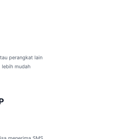
tau perangkat lain
k lebih mudah
P
bisa menerima SMS.