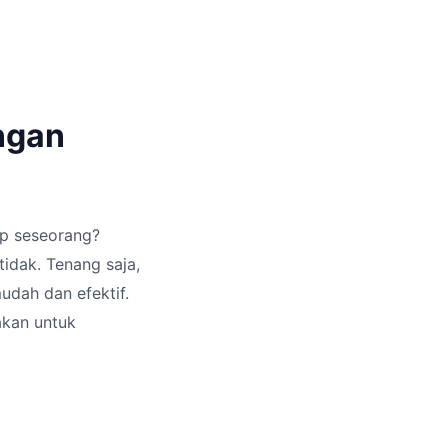
ngan
p seseorang?
idak. Tenang saja,
udah dan efektif.
akan untuk