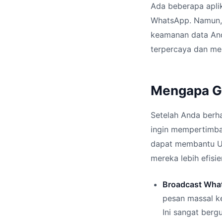
Ada beberapa apli
WhatsApp. Namun, A
keamanan data And
terpercaya dan memi
Mengapa Gu
Setelah Anda berh
ingin mempertimba
dapat membantu UM
mereka lebih efisie
Broadcast What
pesan massal k
Ini sangat ber