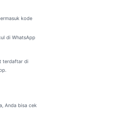
 termasuk kode
cul di WhatsApp
 terdaftar di
pp.
a, Anda bisa cek