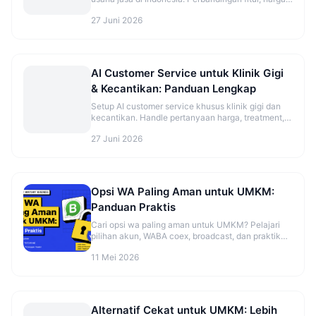
dan rekomendasi sesuai jenis bisnis.
27 Juni 2026
AI Customer Service untuk Klinik Gigi
& Kecantikan: Panduan Lengkap
Setup AI customer service khusus klinik gigi dan
kecantikan. Handle pertanyaan harga, treatment,
dan booking otomatis.
27 Juni 2026
Opsi WA Paling Aman untuk UMKM:
Panduan Praktis
Cari opsi wa paling aman untuk UMKM? Pelajari
pilihan akun, WABA coex, broadcast, dan praktik
aman sebelum mulai. Cek panduannya.
11 Mei 2026
Alternatif Cekat untuk UMKM: Lebih