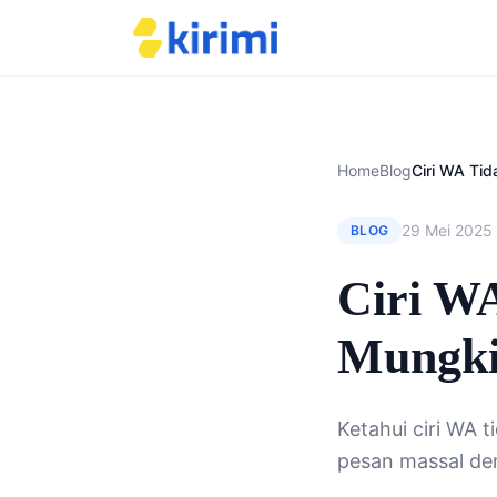
Home
Blog
29 Mei 2025
BLOG
Ciri WA
Mungki
Ketahui ciri WA t
pesan massal den