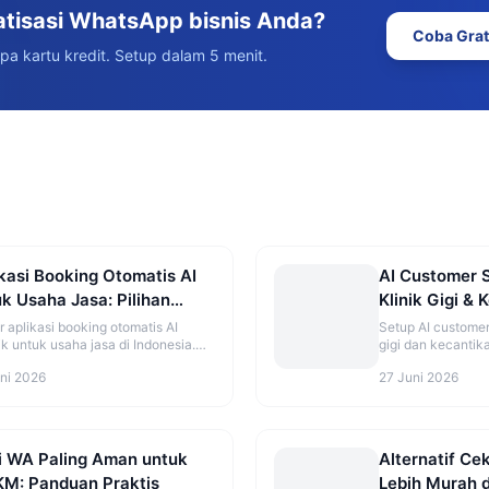
atisasi WhatsApp bisnis Anda?
Coba Grat
npa kartu kredit. Setup dalam 5 menit.
kasi Booking Otomatis AI
AI Customer 
k Usaha Jasa: Pilihan
Klinik Gigi & 
baik 2026
Panduan Len
r aplikasi booking otomatis AI
Setup AI customer
ik untuk usaha jasa di Indonesia.
gigi dan kecantik
ndingan fitur, harga, dan
harga, treatment,
ni 2026
27 Juni 2026
endasi sesuai jenis bisnis.
i WA Paling Aman untuk
Alternatif C
M: Panduan Praktis
Lebih Murah d