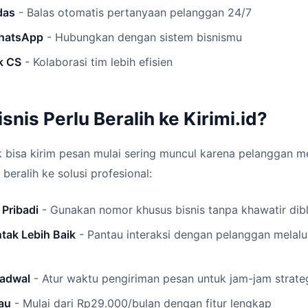
das
- Balas otomatis pertanyaan pelanggan 24/7
WhatsApp
- Hubungkan dengan sistem bisnismu
k CS
- Kolaborasi tim lebih efisien
nis Perlu Beralih ke Kirimi.id?
ak bisa kirim pesan mulai sering muncul karena pelanggan 
beralih ke solusi profesional:
 Pribadi
- Gunakan nomor khusus bisnis tanpa khawatir dibl
ak Lebih Baik
- Pantau interaksi dengan pelanggan melal
jadwal
- Atur waktu pengiriman pesan untuk jam-jam strate
au
- Mulai dari Rp29.000/bulan dengan fitur lengkap