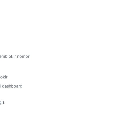
memblokir nomor
okir
ui dashboard
gis