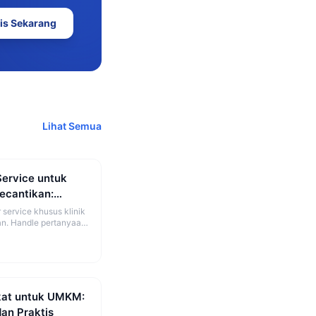
is Sekarang
Lihat Semua
Service untuk
Kecantikan:
gkap
 service khusus klinik
an. Handle pertanyaan
 dan booking otomatis.
ekat untuk UMKM:
an Praktis