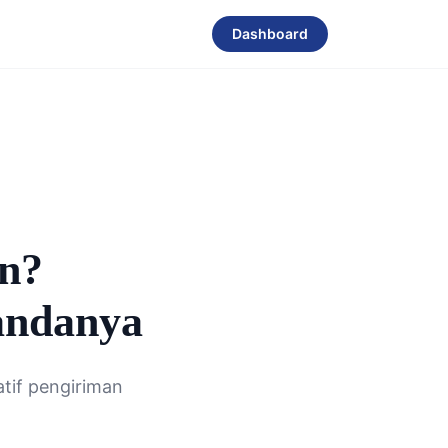
Dashboard
an?
andanya
atif pengiriman