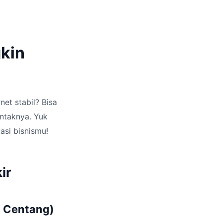
gkin
et stabil? Bisa
ontaknya. Yuk
asi bisnismu!
ir
2 Centang)