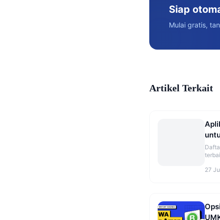
Siap otom
Mulai gratis, ta
Artikel Terkait
Apli
untu
Ter
Dafta
terba
Perba
27 Ju
rekom
Ops
UMK