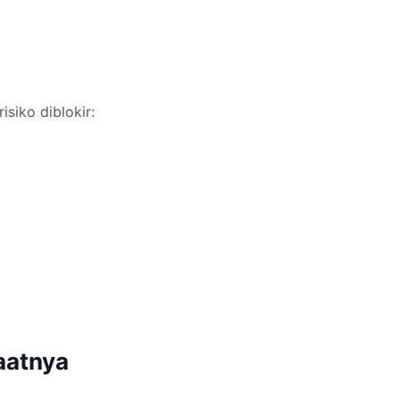
isiko diblokir:
aatnya