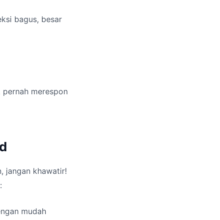
eksi bagus, besar
ak pernah merespon
id
, jangan khawatir!
:
dengan mudah