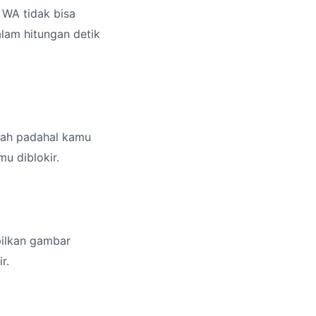
 WA tidak bisa
lam hitungan detik
ubah padahal kamu
u diblokir.
pilkan gambar
r.