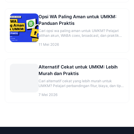
Opsi WA Paling Aman untuk UMKM:
Panduan Praktis
Cari opsi wa paling aman untuk UMKM? Pelajari
pilihan akun, WABA coex, broadcast, dan praktik
aman sebelum mulai. Cek panduannya.
11 Mei 2026
Alternatif Cekat untuk UMKM: Lebih
Murah dan Praktis
Cari alternatif cekat yang lebih murah untuk
UMKM? Pelajari perbandingan fitur, biaya, dan tips
migrasi agar CS makin rapi. Cek opsinya sekarang.
7 Mei 2026