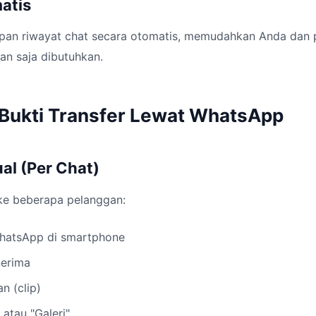
atis
an riwayat chat secara otomatis, memudahkan Anda dan 
pan saja dibutuhkan.
 Bukti Transfer Lewat WhatsApp
l (Per Chat)
ke beberapa pelanggan:
WhatsApp di smartphone
nerima
an (clip)
 atau "Galeri"