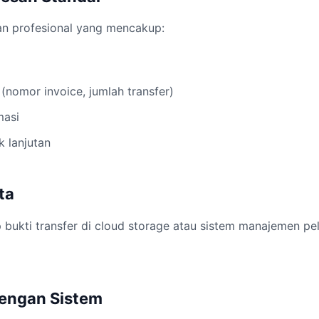
an profesional yang mencakup:
a
 (nomor invoice, jumlah transfer)
masi
k lanjutan
ta
p bukti transfer di cloud storage atau sistem manajemen p
dengan Sistem