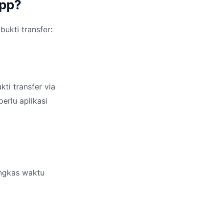
App?
ukti transfer:
i transfer via
rlu aplikasi
ngkas waktu