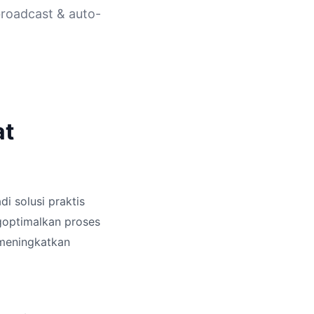
broadcast & auto-
at
i solusi praktis
goptimalkan proses
 meningkatkan