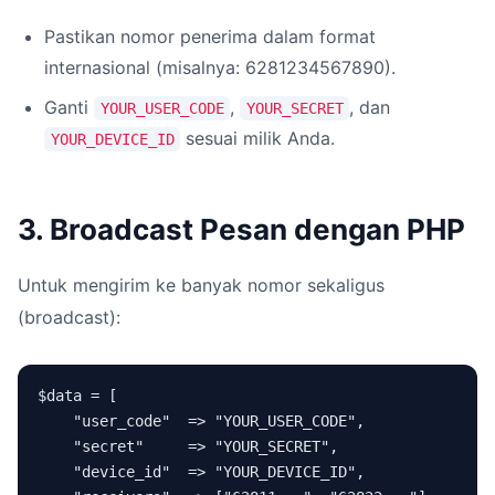
Pastikan nomor penerima dalam format
internasional (misalnya: 6281234567890).
Ganti
,
, dan
YOUR_USER_CODE
YOUR_SECRET
sesuai milik Anda.
YOUR_DEVICE_ID
3. Broadcast Pesan dengan PHP
Untuk mengirim ke banyak nomor sekaligus
(broadcast):
$data = [

    "user_code"  => "YOUR_USER_CODE",

    "secret"     => "YOUR_SECRET",

    "device_id"  => "YOUR_DEVICE_ID",
