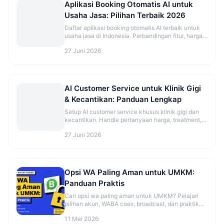
Aplikasi Booking Otomatis AI untuk
Usaha Jasa: Pilihan Terbaik 2026
Daftar aplikasi booking otomatis AI terbaik untuk
usaha jasa di Indonesia. Perbandingan fitur, harga,
dan rekomendasi sesuai jenis bisnis.
27 Juni 2026
AI Customer Service untuk Klinik Gigi
& Kecantikan: Panduan Lengkap
Setup AI customer service khusus klinik gigi dan
kecantikan. Handle pertanyaan harga, treatment,
dan booking otomatis.
27 Juni 2026
Opsi WA Paling Aman untuk UMKM:
Panduan Praktis
Cari opsi wa paling aman untuk UMKM? Pelajari
pilihan akun, WABA coex, broadcast, dan praktik
aman sebelum mulai. Cek panduannya.
11 Mei 2026