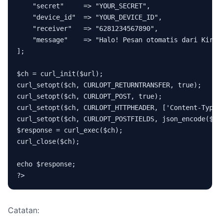
    "secret"     => "YOUR_SECRET",

    "device_id"  => "YOUR_DEVICE_ID",

    "receiver"   => "6281234567890",

    "message"    => "Halo! Pesan otomatis dari Kirim
];

$ch = curl_init($url);

curl_setopt($ch, CURLOPT_RETURNTRANSFER, true);

curl_setopt($ch, CURLOPT_POST, true);

curl_setopt($ch, CURLOPT_HTTPHEADER, ['Content-Type:
curl_setopt($ch, CURLOPT_POSTFIELDS, json_encode($da
$response = curl_exec($ch);

curl_close($ch);

echo $response;

Catatan: