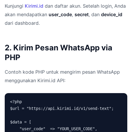
Kunjungi
Kirimi.id
dan daftar akun. Setelah login, Anda
akan mendapatkan
user_code
,
secret
, dan
device_id
dari dashboard.
2. Kirim Pesan WhatsApp via
PHP
Contoh kode PHP untuk mengirim pesan WhatsApp
menggunakan Kirimi.id API:
<?php

$url = "https://api.kirimi.id/v1/send-text";

$data = [

    "user_code"  => "YOUR_USER_CODE",
