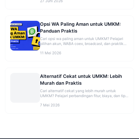
27 Juni 2026
Opsi WA Paling Aman untuk UMKM:
Panduan Praktis
Cari opsi wa paling aman untuk UMKM? Pelajari
pilihan akun, WABA coex, broadcast, dan praktik
aman sebelum mulai. Cek panduannya.
11 Mei 2026
Alternatif Cekat untuk UMKM: Lebih
Murah dan Praktis
Cari alternatif cekat yang lebih murah untuk
UMKM? Pelajari perbandingan fitur, biaya, dan tips
migrasi agar CS makin rapi. Cek opsinya sekarang.
7 Mei 2026