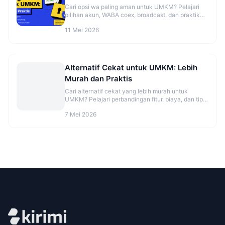
Cari opsi wa paling aman untuk UMKM? Pelajari
pilihan akun, WABA coex, broadcast, dan praktik
aman sebelum mulai. Cek panduannya.
11 Mei 2026
Alternatif Cekat untuk UMKM: Lebih
Murah dan Praktis
Cari alternatif cekat yang lebih murah untuk
UMKM? Pelajari perbandingan fitur, biaya, dan tips
migrasi agar CS makin rapi. Cek opsinya sekarang.
7 Mei 2026