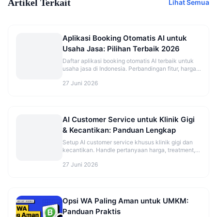
Artikel Terkait
Lihat Semua
Aplikasi Booking Otomatis AI untuk
Usaha Jasa: Pilihan Terbaik 2026
Daftar aplikasi booking otomatis AI terbaik untuk
usaha jasa di Indonesia. Perbandingan fitur, harga,
dan rekomendasi sesuai jenis bisnis.
27 Juni 2026
AI Customer Service untuk Klinik Gigi
& Kecantikan: Panduan Lengkap
Setup AI customer service khusus klinik gigi dan
kecantikan. Handle pertanyaan harga, treatment,
dan booking otomatis.
27 Juni 2026
Opsi WA Paling Aman untuk UMKM:
Panduan Praktis