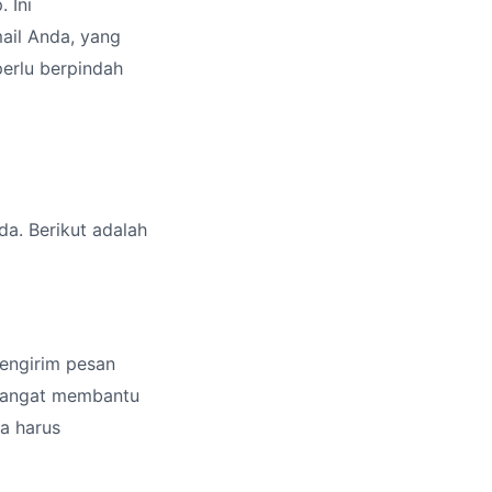
 Ini
ail Anda, yang
perlu berpindah
a. Berikut adalah
engirim pesan
 sangat membantu
a harus