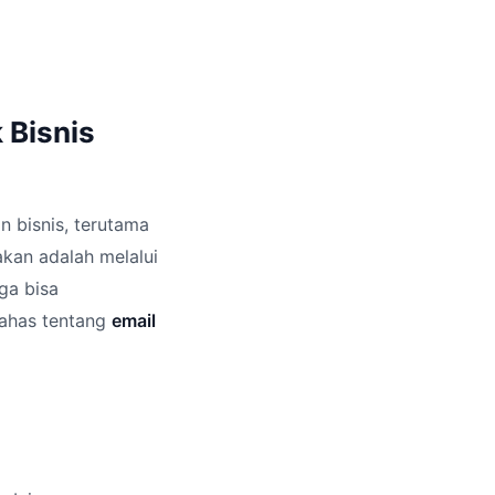
 Bisnis
an bisnis, terutama
akan adalah melalui
ga bisa
bahas tentang
email