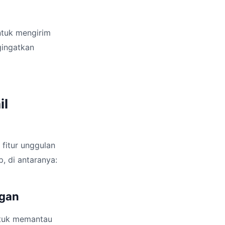
ntuk mengirim
gingatkan
il
 fitur unggulan
 di antaranya:
ggan
ntuk memantau