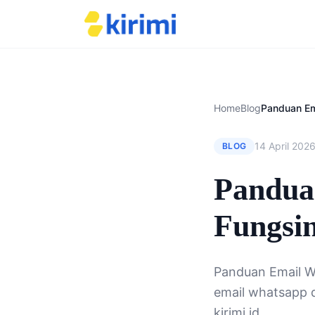
Home
Blog
14 April 202
BLOG
Pandua
Fungsin
Panduan Email W
email whatsapp 
kirimi.id.