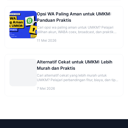
Opsi WA Paling Aman untuk UMKM:
Panduan Praktis
Cari opsi wa paling aman untuk UMKM? Pelajari
pilihan akun, WABA coex, broadcast, dan praktik
aman sebelum mulai. Cek panduannya.
11 Mei 2026
Alternatif Cekat untuk UMKM: Lebih
Murah dan Praktis
Cari alternatif cekat yang lebih murah untuk
UMKM? Pelajari perbandingan fitur, biaya, dan tips
migrasi agar CS makin rapi. Cek opsinya sekarang.
7 Mei 2026