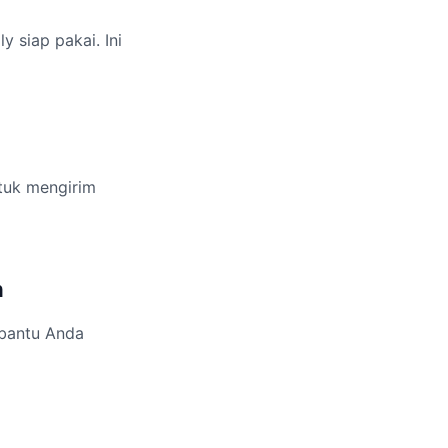
y siap pakai. Ini
ntuk mengirim
n
mbantu Anda