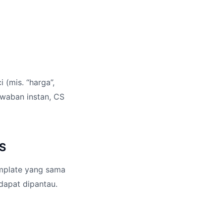
 (mis. “harga”,
awaban instan, CS
CS
emplate yang sama
dapat dipantau.