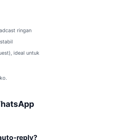
adcast ringan
stabil
st), ideal untuk
ko.
WhatsApp
auto-reply?