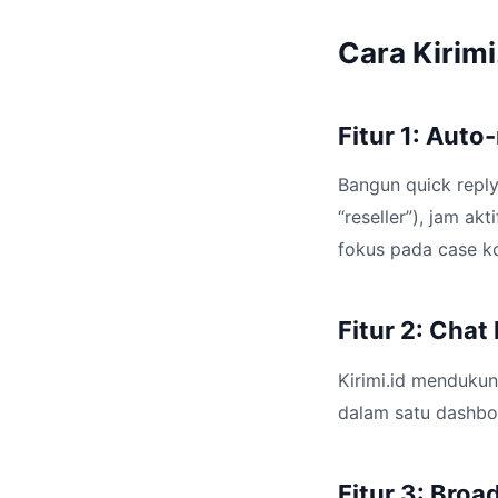
Cara Kirim
Fitur 1: Auto
Bangun quick reply 
“reseller”), jam a
fokus pada case k
Fitur 2: Cha
Kirimi.id menduku
dalam satu dashboa
Fitur 3: Broa