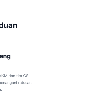
nduan
uang
UMKM dan tim CS
menangani ratusan
n.