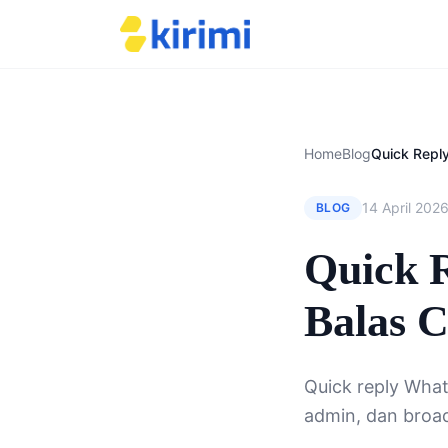
Home
Blog
14 April 202
BLOG
Quick 
Balas C
Quick reply What
admin, dan broad