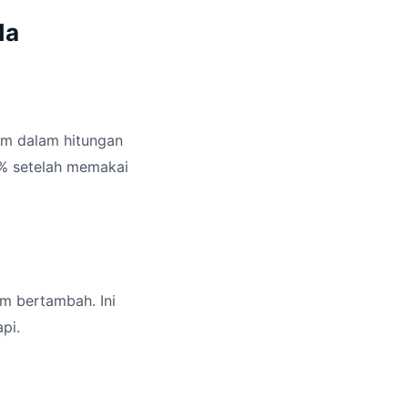
da
um dalam hitungan
0% setelah memakai
m bertambah. Ini
pi.