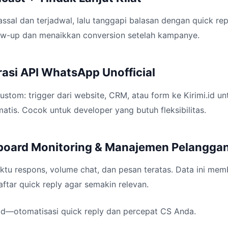
ssal dan terjadwal, lalu tanggapi balasan dengan quick repl
w-up dan menaikkan conversion setelah kampanye.
grasi API WhatsApp Unofficial
stom: trigger dari website, CRM, atau form ke Kirimi.id u
atis. Cocok untuk developer yang butuh fleksibilitas.
hboard Monitoring & Manajemen Pelangga
ktu respons, volume chat, dan pesan teratas. Data ini me
tar quick reply agar semakin relevan.
.id—otomatisasi quick reply dan percepat CS Anda.