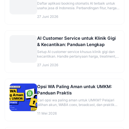
Daftar aplikasi booking otomatis AI terbaik untuk
usaha jasa di Indonesia. Perbandingan fitur, harga,
dan rekomendasi sesuai jenis bisnis.
27 Juni 2026
AI Customer Service untuk Klinik Gigi
& Kecantikan: Panduan Lengkap
Setup AI customer service khusus klinik gigi dan
kecantikan. Handle pertanyaan harga, treatment,
dan booking otomatis.
27 Juni 2026
Opsi WA Paling Aman untuk UMKM:
Panduan Praktis
Cari opsi wa paling aman untuk UMKM? Pelajari
pilihan akun, WABA coex, broadcast, dan praktik
aman sebelum mulai. Cek panduannya.
11 Mei 2026