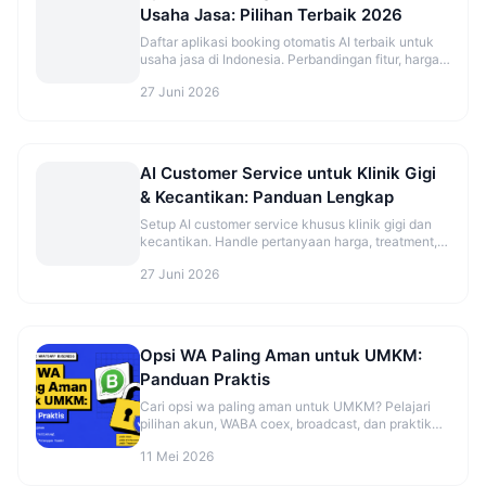
Usaha Jasa: Pilihan Terbaik 2026
Daftar aplikasi booking otomatis AI terbaik untuk
usaha jasa di Indonesia. Perbandingan fitur, harga,
dan rekomendasi sesuai jenis bisnis.
27 Juni 2026
AI Customer Service untuk Klinik Gigi
& Kecantikan: Panduan Lengkap
Setup AI customer service khusus klinik gigi dan
kecantikan. Handle pertanyaan harga, treatment,
dan booking otomatis.
27 Juni 2026
Opsi WA Paling Aman untuk UMKM:
Panduan Praktis
Cari opsi wa paling aman untuk UMKM? Pelajari
pilihan akun, WABA coex, broadcast, dan praktik
aman sebelum mulai. Cek panduannya.
11 Mei 2026