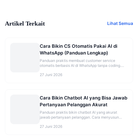
Artikel Terkait
Lihat Semua
Cara Bikin CS Otomatis Pakai AI di
WhatsApp (Panduan Lengkap)
Panduan praktis membuat customer service
otomatis berbasis AI di WhatsApp tanpa coding.
Lengkap dari setup nomor hingga handover ke
27 Juni 2026
admin manusia.
Cara Bikin Chatbot AI yang Bisa Jawab
Pertanyaan Pelanggan Akurat
Panduan praktis bikin chatbot AI yang akurat
jawab pertanyaan pelanggan. Cara menyusun
knowledge base, persona, dan testing yang benar.
27 Juni 2026