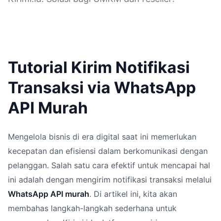
Tutorial Kirim Notifikasi
Transaksi via WhatsApp
API Murah
Mengelola bisnis di era digital saat ini memerlukan
kecepatan dan efisiensi dalam berkomunikasi dengan
pelanggan. Salah satu cara efektif untuk mencapai hal
ini adalah dengan mengirim notifikasi transaksi melalui
WhatsApp API murah
. Di artikel ini, kita akan
membahas langkah-langkah sederhana untuk