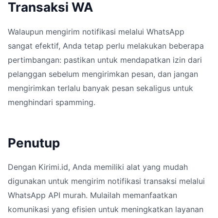
Transaksi WA
Walaupun mengirim notifikasi melalui WhatsApp
sangat efektif, Anda tetap perlu melakukan beberapa
pertimbangan: pastikan untuk mendapatkan izin dari
pelanggan sebelum mengirimkan pesan, dan jangan
mengirimkan terlalu banyak pesan sekaligus untuk
menghindari spamming.
Penutup
Dengan Kirimi.id, Anda memiliki alat yang mudah
digunakan untuk mengirim notifikasi transaksi melalui
WhatsApp API murah. Mulailah memanfaatkan
komunikasi yang efisien untuk meningkatkan layanan