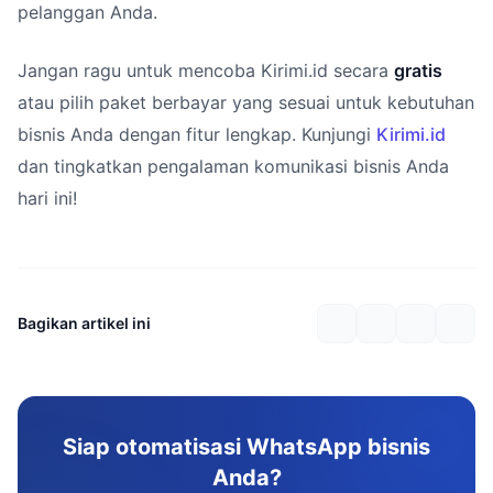
pelanggan Anda.
Jangan ragu untuk mencoba Kirimi.id secara
gratis
atau pilih paket berbayar yang sesuai untuk kebutuhan
bisnis Anda dengan fitur lengkap. Kunjungi
Kirimi.id
dan tingkatkan pengalaman komunikasi bisnis Anda
hari ini!
Bagikan artikel ini
Siap otomatisasi WhatsApp bisnis
Anda?