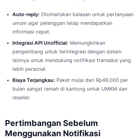
Auto-reply:
Otomatiskan balasan untuk pertanyaan
umum agar pelanggan tetap mendapatkan
informasi cepat.
Integrasi API Unofficial:
Memungkinkan
pengembang untuk terintegrasi dengan sistem
lainnya untuk mendukung notifikasi transaksi yang
lebih personal.
Biaya Terjangkau:
Paket mulai dari Rp49.000 per
bulan sangat ramah di kantong untuk UMKM dan
reseller.
Pertimbangan Sebelum
Menggunakan Notifikasi