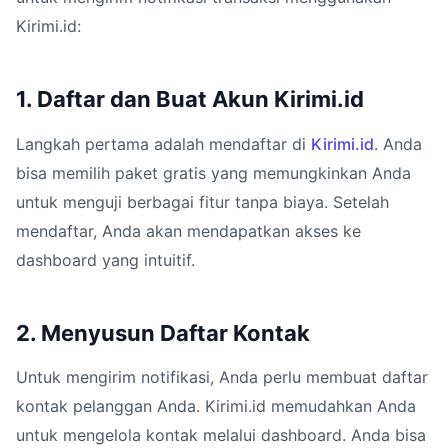
Kirimi.id:
1. Daftar dan Buat Akun Kirimi.id
Langkah pertama adalah mendaftar di
Kirimi.id
. Anda
bisa memilih paket gratis yang memungkinkan Anda
untuk menguji berbagai fitur tanpa biaya. Setelah
mendaftar, Anda akan mendapatkan akses ke
dashboard yang intuitif.
2. Menyusun Daftar Kontak
Untuk mengirim notifikasi, Anda perlu membuat daftar
kontak pelanggan Anda. Kirimi.id memudahkan Anda
untuk mengelola kontak melalui dashboard. Anda bisa