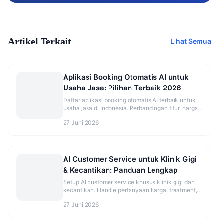
Artikel Terkait
Lihat Semua
Aplikasi Booking Otomatis AI untuk
Usaha Jasa: Pilihan Terbaik 2026
Daftar aplikasi booking otomatis AI terbaik untuk
usaha jasa di Indonesia. Perbandingan fitur, harga,
dan rekomendasi sesuai jenis bisnis.
27 Juni 2026
AI Customer Service untuk Klinik Gigi
& Kecantikan: Panduan Lengkap
Setup AI customer service khusus klinik gigi dan
kecantikan. Handle pertanyaan harga, treatment,
dan booking otomatis.
27 Juni 2026