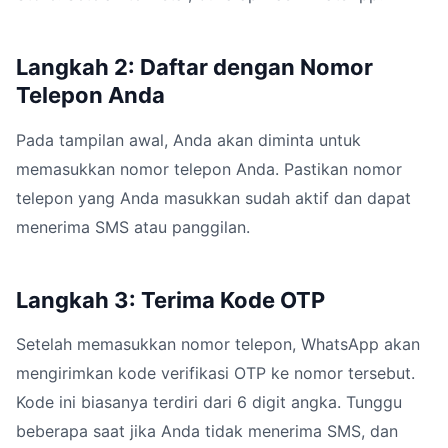
Langkah 2: Daftar dengan Nomor
Telepon Anda
Pada tampilan awal, Anda akan diminta untuk
memasukkan nomor telepon Anda. Pastikan nomor
telepon yang Anda masukkan sudah aktif dan dapat
menerima SMS atau panggilan.
Langkah 3: Terima Kode OTP
Setelah memasukkan nomor telepon, WhatsApp akan
mengirimkan kode verifikasi OTP ke nomor tersebut.
Kode ini biasanya terdiri dari 6 digit angka. Tunggu
beberapa saat jika Anda tidak menerima SMS, dan