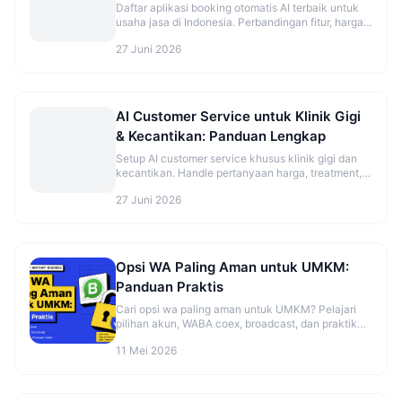
Daftar aplikasi booking otomatis AI terbaik untuk
usaha jasa di Indonesia. Perbandingan fitur, harga,
dan rekomendasi sesuai jenis bisnis.
27 Juni 2026
AI Customer Service untuk Klinik Gigi
& Kecantikan: Panduan Lengkap
Setup AI customer service khusus klinik gigi dan
kecantikan. Handle pertanyaan harga, treatment,
dan booking otomatis.
27 Juni 2026
Opsi WA Paling Aman untuk UMKM:
Panduan Praktis
Cari opsi wa paling aman untuk UMKM? Pelajari
pilihan akun, WABA coex, broadcast, dan praktik
aman sebelum mulai. Cek panduannya.
11 Mei 2026