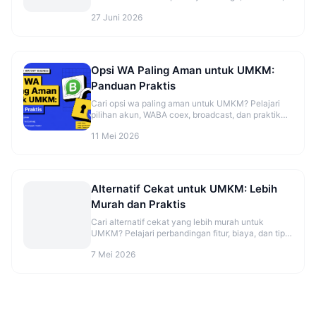
dan booking otomatis.
27 Juni 2026
Opsi WA Paling Aman untuk UMKM:
Panduan Praktis
Cari opsi wa paling aman untuk UMKM? Pelajari
pilihan akun, WABA coex, broadcast, dan praktik
aman sebelum mulai. Cek panduannya.
11 Mei 2026
Alternatif Cekat untuk UMKM: Lebih
Murah dan Praktis
Cari alternatif cekat yang lebih murah untuk
UMKM? Pelajari perbandingan fitur, biaya, dan tips
migrasi agar CS makin rapi. Cek opsinya sekarang.
7 Mei 2026