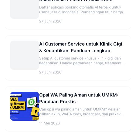
Daftar aplikasi booking otomatis AI terbaik untuk
usaha jasa di Indonesia. Perbandingan fitur, harga,
dan rekomendasi sesuai jenis bisnis.
27 Juni 2026
AI Customer Service untuk Klinik Gigi
& Kecantikan: Panduan Lengkap
Setup AI customer service khusus klinik gigi dan
kecantikan. Handle pertanyaan harga, treatment,
dan booking otomatis.
27 Juni 2026
Opsi WA Paling Aman untuk UMKM:
Panduan Praktis
Cari opsi wa paling aman untuk UMKM? Pelajari
pilihan akun, WABA coex, broadcast, dan praktik
aman sebelum mulai. Cek panduannya.
11 Mei 2026